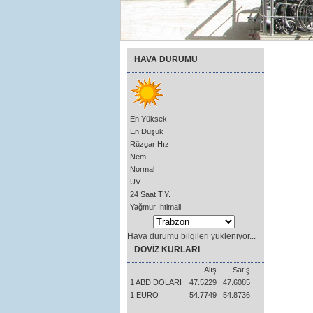
HAVA DURUMU
En Yüksek
En Düşük
Rüzgar Hızı
Nem
Normal
UV
24 Saat T.Y.
Yağmur İhtimali
Hava durumu bilgileri yükleniyor...
DÖVİZ KURLARI
Alış
Satış
1 ABD DOLARI
47.5229
47.6085
1 EURO
54.7749
54.8736