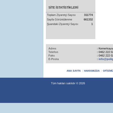
SİTE İSTATİSTİKLERİ
Toplam Ziyaretçi Sayısı
311774
Sayfa Görüntülenme
661332
Şuandaki Ziyaretçi Sayısı
1
Adres
:
Kemerkaya 
Telefon
:
0462 222 0
Faks
:
0462 222 0
E-Posta
:
info@poli
ANA SAYFA
HAKKIMIZDA
OFİSİMİ
Tüm hakları saklıdır © 2026