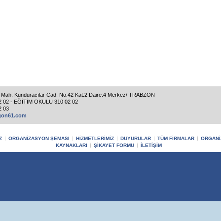
Mah. Kunduracılar Cad. No:42 Kat:2 Daire:4 Merkez/ TRABZON
2 02 - EĞİTİM OKULU 310 02 02
2 03
gon61.com
Z
ORGANİZASYON ŞEMASI
HİZMETLERİMİZ
DUYURULAR
TÜM FİRMALAR
ORGANİ
KAYNAKLARI
ŞİKAYET FORMU
İLETİŞİM