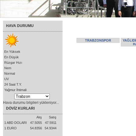
HAVA DURUMU
TRABZONSPOR
YAĞLID
H
En Yüksek
En Düşük
Rüzgar Hızı
Nem
Normal
UV
24 Saat T.Y.
Yağmur İhtimali
Hava durumu bilgileri yükleniyor...
DÖVİZ KURLARI
Alış
Satış
1 ABD DOLARI
47.5055
47.5911
1 EURO
54.8356
54.9344