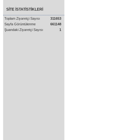
SİTE İSTATİSTİKLERİ
Toplam Ziyaretçi Sayısı
311653
Sayfa Görüntülenme
661148
Şuandaki Ziyaretçi Sayısı
1