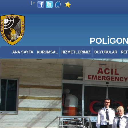
Select Language
▼
POLİGON 
ANA SAYFA
KURUMSAL
HİZMETLERİMİZ
DUYURULAR
RE