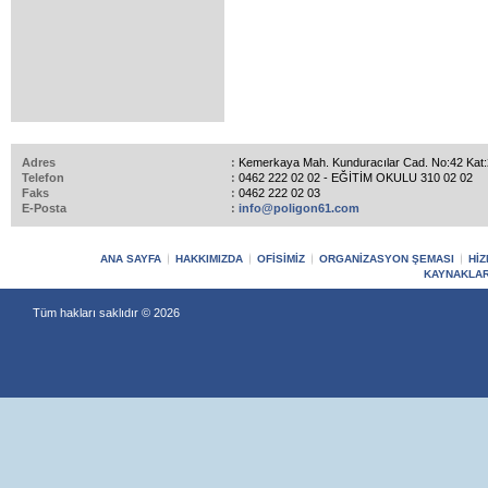
Adres
:
Kemerkaya Mah. Kunduracılar Cad. No:42 Ka
Telefon
:
0462 222 02 02 - EĞİTİM OKULU 310 02 02
Faks
:
0462 222 02 03
E-Posta
:
info@poligon61.com
ANA SAYFA
HAKKIMIZDA
OFİSİMİZ
ORGANİZASYON ŞEMASI
HİZ
KAYNAKLAR
Tüm hakları saklıdır © 2026