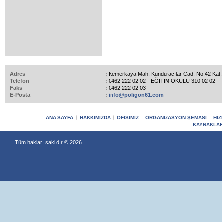
Adres
:
Kemerkaya Mah. Kunduracılar Cad. No:42 Ka
Telefon
:
0462 222 02 02 - EĞİTİM OKULU 310 02 02
Faks
:
0462 222 02 03
E-Posta
:
info@poligon61.com
ANA SAYFA
HAKKIMIZDA
OFİSİMİZ
ORGANİZASYON ŞEMASI
HİZ
KAYNAKLAR
Tüm hakları saklıdır © 2026