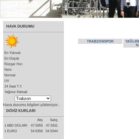
HAVA DURUMU
TRABZONSPOR
YAĞLID
H
En Yüksek
En Düşük
Rüzgar Hızı
Nem
Normal
UV
24 Saat T.Y.
Yağmur İhtimali
Hava durumu bilgileri yükleniyor...
DÖVİZ KURLARI
Alış
Satış
1 ABD DOLARI
47.5055
47.5911
1 EURO
54.8356
54.9344