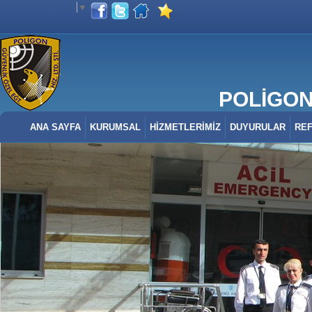
Select Language
▼
POLİGON 
ANA SAYFA
KURUMSAL
HİZMETLERİMİZ
DUYURULAR
RE