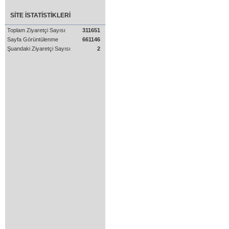
SİTE İSTATİSTİKLERİ
Toplam Ziyaretçi Sayısı
311651
Sayfa Görüntülenme
661146
Şuandaki Ziyaretçi Sayısı
2